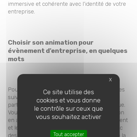
immersive et cohérente avec l'identité de votre
entreprise.
Choisir son animation pour
évènement d'entreprise, en quelques
mots
X
Pour faire votre choix, ayez en tête les critères
Ce site utilise des
suivants : le but de l'évènement, le profil des
cookies et vous donne
participants et l'aspect budgétaire et logistique.
le contrôle sur ceux que
Vous pourrez ainsi sélectionner une animation
vous souhaitez activer
en adéquation avec les objectifs de l'événement
et les attentes de vos salariés. Collaborer avec
Tout accepter
des partenaires experts est aussi la méthode la