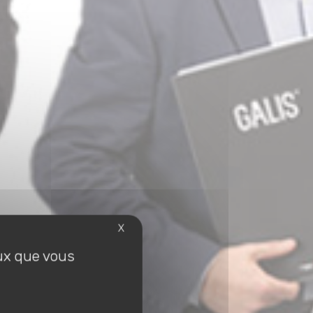
X
eux que vous