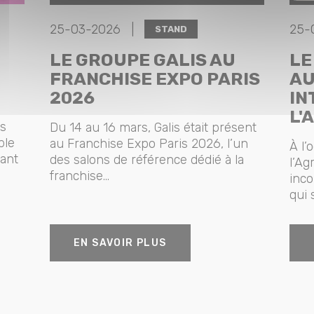
25-03-2026 |
25-
STAND
LE GROUPE GALIS AU
LE
FRANCHISE EXPO PARIS
AU
2026
IN
L'
cs
Du 14 au 16 mars, Galis était présent
ble
au Franchise Expo Paris 2026, l’un
À l’
sant
des salons de référence dédié à la
l’Ag
franchise...
inco
qui 
EN SAVOIR PLUS