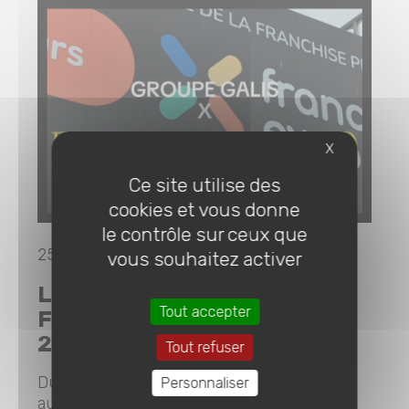
X
Ce site utilise des
cookies et vous donne
le contrôle sur ceux que
25-03-2026 |
vous souhaitez activer
STAND
LE GROUPE GALIS AU
Tout accepter
FRANCHISE EXPO PARIS
2026
Tout refuser
Du 14 au 16 mars, Galis était présent
Personnaliser
au Franchise Expo Paris 2026, l’un des