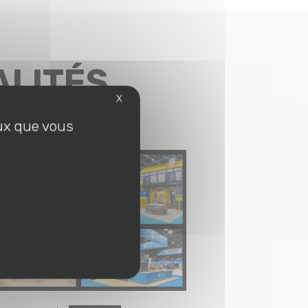
ALITÉS
X
eux que vous