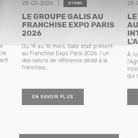
25-03-2026 |
25-
STAND
LE GROUPE GALIS AU
LE
FRANCHISE EXPO PARIS
AU
2026
IN
L'
cs
Du 14 au 16 mars, Galis était présent
ble
au Franchise Expo Paris 2026, l’un
À l’
sant
des salons de référence dédié à la
l’Ag
franchise...
inco
qui 
EN SAVOIR PLUS