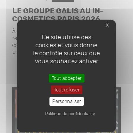
LE GROUPE GALIS AU IN-
COSMETICS PARIS 2026
X
À l’occasion du salon in-cosmetics Global,
Ce site utilise des
rendez-vous incontournable de l’industrie
cookies et vous donne
cosmétique réunissant chaque année les
principaux acteurs...
le contrôle sur ceux que
vous souhaitez activer
EN SAVOIR PLUS
Tout accepter
Tout refuser
Personnaliser
Politique de confidentialité