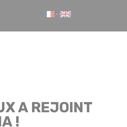
-
X A REJOINT
A !