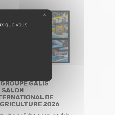
X
eux que vous
03-2026 |
STAND
 GROUPE GALIS
 SALON
TERNATIONAL DE
AGRICULTURE 2026
occasion du Salon International de