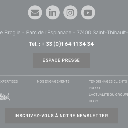
de Broglie - Parc de l’Esplanade - 77400 Saint-Thibaul
Tél. :
+ 33 (0)1 64 11 34 34
ESPACE PRESSE
EXPERTISES
NOS ENGAGEMENTS
TÉMOIGNAGES CLIENTS
PRESSE
Stand
L'ACTUALITÉ DU GROUP
Event
Retail
Virtual
actory
BLOG
INSCRIVEZ-VOUS À NOTRE NEWSLETTER