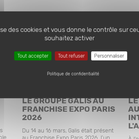
lise des cookies et vous donne le contrôle sur c
souhaitez activer
Tout accepter
Tout refuser
Personnaliser
Politique de confidentialité
25-03-2026 |
25-
STAND
LE GROUPE GALIS AU
LE
FRANCHISE EXPO PARIS
AU
2026
IN
L'
cs
Du 14 au 16 mars, Galis était présent
ble
au Franchise Expo Paris 2026, l’un
À l’