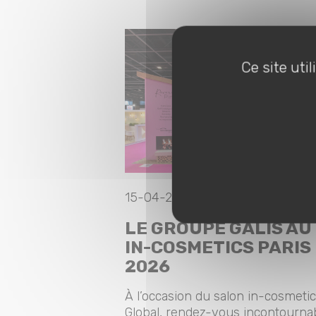
Ce site uti
15-04-2026 |
STAND
LE GROUPE GALIS AU
IN-COSMETICS PARIS
2026
À l’occasion du salon in-cosmeti
Global, rendez-vous incontourna