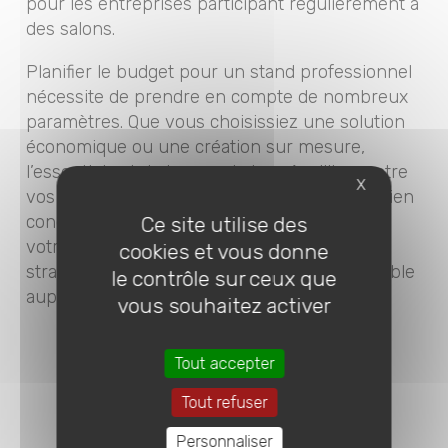
pour les entreprises participant régulièrement à
des salons.
Planifier le budget pour un stand professionnel
nécessite de prendre en compte de nombreux
paramètres. Que vous choisissiez une solution
économique ou une création sur mesure,
l’essentiel est de trouver le bon équilibre entre
X
vos ambitions et vos ressources. Un stand bien
conçu, optimisé pour vos besoins et fidèle à
Ce site utilise des
votre identité, est un investissement
cookies et vous donne
stratégique qui peut générer un impact durable
le contrôle sur ceux que
auprès de votre audience.
vous souhaitez activer
Tout accepter
Tout refuser
Personnaliser