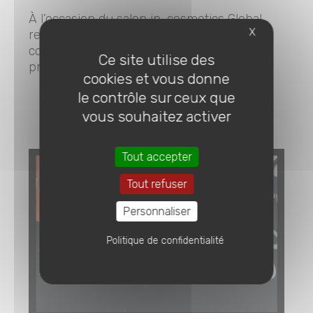
À l’occasion du salon in-cosmetics Global,
X
rendez-vous incontournable de l’industrie
cosmétique réunissant chaque année les
Ce site utilise des
principaux acteurs...
cookies et vous donne
le contrôle sur ceux que
vous souhaitez activer
EN SAVOIR PLUS
Tout accepter
Tout refuser
Personnaliser
Politique de confidentialité